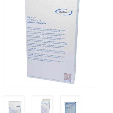
Hygiëne
Verzorging & Beauty
KNO
Merken
Waterdichte pleisters:
wanneer kies je ervoor en
welke zijn het beste?