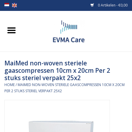
0 Artikelen - €0,00
Home
Verbandmiddelen
MaiMed non-woven steriele
Borstvoeding
gaascompressen 10cm x 20cm Per 2
stuks steriel verpakt 25x2
Voeding
HOME
/
MAIMED NON-WOVEN STERIELE GAASCOMPRESSEN 10CM X 20CM
PER 2 STUKS STERIEL VERPAKT 25X2
MiniONE Button
Praktijkinrichting
Verbruiksmaterialen