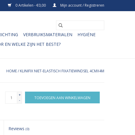
0 Artikelen - €0,00
Mijn account / Registreren
RICHTING
VERBRUIKSMATERIALEN
HYGIËNE
R EN WELKE ZIJN HET BESTE?
HOME
/
KLINIFIX NIET-ELASTISCH FIXATIEWINDSEL 4CMX4M
+
TOEVOEGEN AAN WINKELWAGEN
-
Reviews
(0)