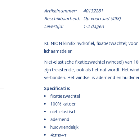
Artikelnummer:
40132281
Beschikbaarheid:
Op voorraad
(498)
Levertijd:
1-2 dagen
KLINION klinifix hydrofiel, fixatiezwachtel; vo
lichaamsdelen.
Niet-elastische fixatiezwachtel (windsel) van 
zijn treksterkte, ook als het nat wordt. Het win
verbanden. Het windsel is ademend en huidvrien
Specificatie:
fixatiezwachtel
100% katoen
niet-elastisch
ademend
huidvriendelijk
4cmx4m