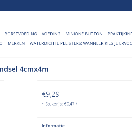
BORSTVOEDING
VOEDING
MINIONE BUTTON
PRAKTIJKIN
O
MERKEN
WATERDICHTE PLEISTERS: WANNEER KIES JE ERVOO
ewindsel 4cmx4m
€9,29
* Stukprijs: €0,47 /
Informatie