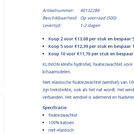
Artikelnummer:
40132284
Beschikbaarheid:
Op voorraad
(500)
Levertijd:
1-2 dagen
Koop 2 voor €13,08 per stuk en bespaar 
Koop 5 voor €12,39 per stuk en bespaar
Koop 10 voor €11,70 per stuk en bespaa
KLINION klinifix hydrofiel, fixatiezwachtel; vo
lichaamsdelen.
Niet-elastische fixatiezwachtel (windsel) van 
zijn treksterkte, ook als het nat wordt. Het win
verbanden. Het windsel is ademend en huidvrien
Specificatie:
fixatiezwachtel
100% katoen
niet-elastisch