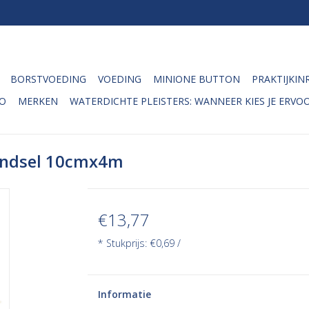
BORSTVOEDING
VOEDING
MINIONE BUTTON
PRAKTIJKIN
O
MERKEN
WATERDICHTE PLEISTERS: WANNEER KIES JE ERVOO
ewindsel 10cmx4m
€13,77
* Stukprijs: €0,69 /
Informatie