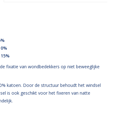
5%
 10%
r 15%
or de fixatie van wondbedekkers op niet beweeglijke
100% katoen. Door de structuur behoudt het windsel
dsel is ook geschikt voor het fixeren van natte
delijk.