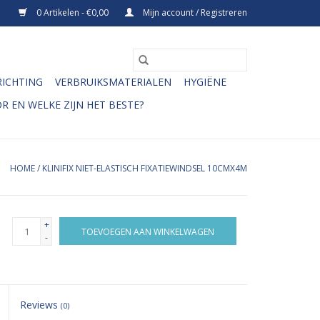
0 Artikelen - €0,00
Mijn account / Registreren
RICHTING
VERBRUIKSMATERIALEN
HYGIËNE
R EN WELKE ZIJN HET BESTE?
HOME
/
KLINIFIX NIET-ELASTISCH FIXATIEWINDSEL 10CMX4M
+
TOEVOEGEN AAN WINKELWAGEN
-
Reviews
(0)