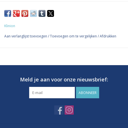
Koop 10 voor €16,57 per stuk en bespaar 15%
KLINION kliniplast, steriele, waterdichte eilandpleister; voor licht
tot matig vochtafgevende wonden.
Klinion
De steriele, non-woven eilandpleister bestaat uit een
Aan verlanglijst toevoegen
/
Toevoegen om te vergelijken
/
Afdrukken
polyethyleen wondcontactlaag, een licht absorberend non-
woven wondkussen, een polyurethaan toplaag en een
polyacrylaat kleefrand. De eilandpleister is geschikt voor weinig
tot matig vochtafgevende wonden, zoals acute en
postoperatieve wonden. De wondcontactlaag is niet verklevend,
waardoor beschadiging van nieuw weefsel bij het verwijderen
Meld je aan voor onze nieuwsbrief:
van de pleister wordt voorkomen. De polyurethaan toplaag is
semi-permeabel, waterdampdoorlatend van binnenuit, maar
ABONNEER
water- en bacteriedicht van de buitenkant, waardoor maceratie
van de wondrand wordt voorkomen. De pleister is waterdicht,
waardoor douchen mogelijk is. De kleefrand is van
hypoallergeen acrylaat, zorgt voor een stevige fixatie van de
pleister en voorkomt oprollen van de hoeken.