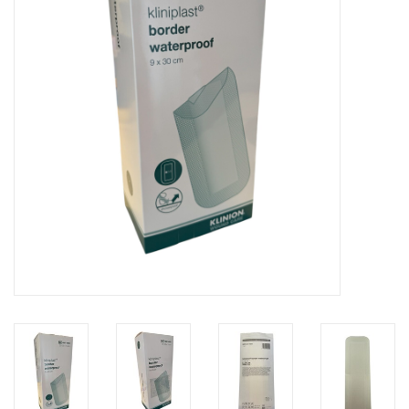
Hygiëne
Verzorging & Beauty
KNO
Merken
Waterdichte pleisters:
wanneer kies je ervoor en
welke zijn het beste?