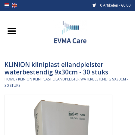
0 Artikelen - €0,00
Home
Verbandmiddelen
KLINION kliniplast eilandpleister
Borstvoeding
waterbestendig 9x30cm - 30 stuks
HOME
/
KLINION KLINIPLAST EILANDPLEISTER WATERBESTENDIG 9X30CM -
Voeding
30 STUKS
MiniONE Button
Praktijkinrichting
Verbruiksmaterialen