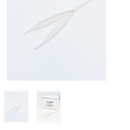
Hygiëne
Verzorging & Beauty
KNO
Merken
Waterdichte pleisters:
wanneer kies je ervoor en
welke zijn het beste?