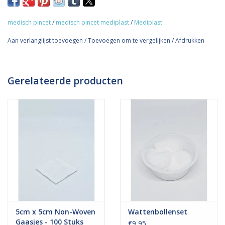
Dit medisch pincet van mediplast kan voor verschillende
(medische) doeleinden worden gebruikt. Bijvoorbeeld om bij het
medisch pincet
/
medisch pincet mediplast
/
Mediplast
ontsmetten van wonden het watje, waarmee de wond ontsmet
wordt, vast te houden. Of om vies verband op te pakken en weg
Aan verlanglijst toevoegen
/
Toevoegen om te vergelijken
/
Afdrukken
te gooien.
Gerelateerde producten
5cm x 5cm Non-Woven
Wattenbollenset
Gaasjes - 100 Stuks
€9,95