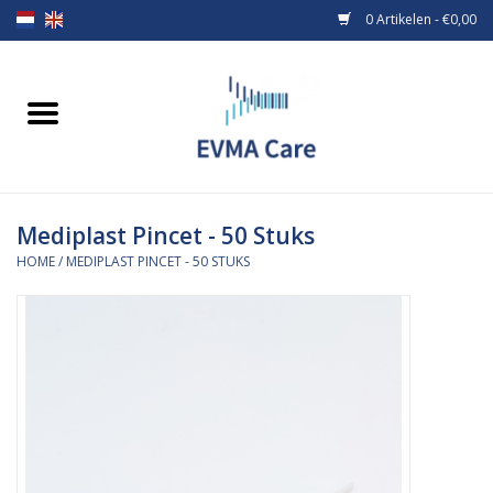
0 Artikelen - €0,00
Home
Verbandmiddelen
Mediplast Pincet - 50 Stuks
Borstvoeding
HOME
/
MEDIPLAST PINCET - 50 STUKS
Voeding
MiniONE Button
Praktijkinrichting
Verbruiksmaterialen