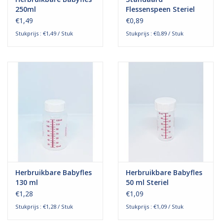
Door de universele flessenhals passen alle spenen en kan het
250ml
Flessenspeen Steriel
flesje gebruikt worden met elke Medela, Ardo of Ameda
€1,49
€0,89
borstkolf. Na gebruik kan de fles opnieuw worden
Stukprijs : €1,49 / Stuk
Stukprijs : €0,89 / Stuk
gereinigd/gesteriliseerd om zo opnieuw gebruikt te worden.
Herbruikbare Babyfles
Herbruikbare Babyfles
130 ml
50 ml Steriel
€1,28
€1,09
Stukprijs : €1,28 / Stuk
Stukprijs : €1,09 / Stuk