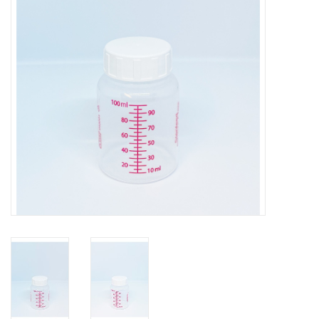
Hygiëne
Verzorging & Beauty
KNO
Merken
Waterdichte pleisters:
wanneer kies je ervoor en
welke zijn het beste?