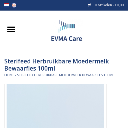
0 Artikelen - €0,00
Home
Verbandmiddelen
Sterifeed Herbruikbare Moedermelk
Borstvoeding
Bewaarfles 100ml
HOME
/
STERIFEED HERBRUIKBARE MOEDERMELK BEWAARFLES 100ML
Voeding
MiniONE Button
Praktijkinrichting
Verbruiksmaterialen