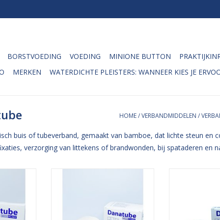
BORSTVOEDING
VOEDING
MINIONE BUTTON
PRAKTIJKIN
O
MERKEN
WATERDICHTE PLEISTERS: WANNEER KIES JE ERVOO
tube
HOME
/
VERBANDMIDDELEN
/
VERB
tisch buis of tubeverband, gemaakt van bamboe, dat lichte steun en 
fixaties, verzorging van littekens of brandwonden, bij spataderen en 
erband van
Het elastische buisverband van
Het elastische
sch buis of
Danatube is een elastisch buis of
Danatube is een 
aakt van
tubeverband, gemaakt van
tubeverband
 steun en
bamboe, dat lichte steun en
bamboe, dat l
t danatube
compressie biedt. Het danatube
compressie bie