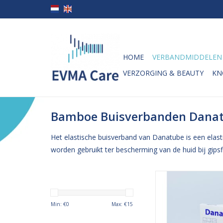
HOME
VERBANDMIDDELEN
VERZORGING & BEAUTY
KN
Bamboe Buisverbanden Dana
Het elastische buisverband van Danatube is een elas
worden gebruikt ter bescherming van de huid bij gips
Het elastische buisv
Danatube is een elasti
tubeverband, gem
Min: €
0
Max: €
15
bamboe, dat lichte
compressie biedt. He