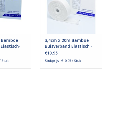
d kan worden
buisverband kan worden
scherming van de
gebruikt ter bescherming van de
aties, verzorging
huid bij gipsfixaties, verzorging
tekens of
van littekens of
N WINKELWAGEN
TOEVOEGEN AAN WINKELWAGEN
m Bamboe
3,4cm x 20m Bamboe
Elastisch-
Buisverband Elastisch -
l
Pols en Elleboog
€10,95
/ Stuk
Stukprijs : €10,95 / Stuk