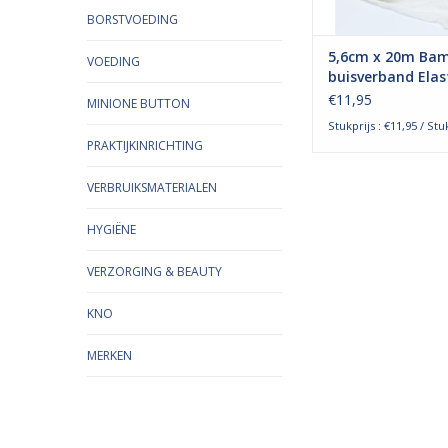
TOEVOEGEN AAN WI
BORSTVOEDING
5,6cm x 20m Ba
VOEDING
buisverband Elas
Elleboog en Hoo
€11,95
MINIONE BUTTON
Stukprijs : €11,95 / Stu
PRAKTIJKINRICHTING
VERBRUIKSMATERIALEN
HYGIËNE
VERZORGING & BEAUTY
KNO
MERKEN