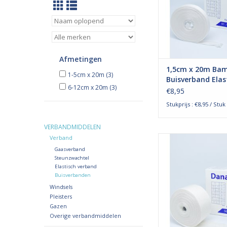
buisverband kan
gebruikt ter bescher
huid bij gipsfixaties,
van littekens
TOEVOEGEN AAN WI
Afmetingen
1,5cm x 20m Ba
1-5cm x 20m
(3)
Buisverband Elast
6-12cm x 20m
(3)
vingers en tenen
€8,95
Stukprijs : €8,95 / Stuk
VERBANDMIDDELEN
Verband
Het elastische buisv
Danatube is een elasti
Gaasverband
tubeverband, gem
Steunzwachtel
Elastisch verband
bamboe, dat lichte
Buisverbanden
compressie biedt. He
Windsels
buisverband kan
Pleisters
gebruikt ter bescher
Gazen
huid bij gipsfixaties,
Overige verbandmiddelen
van littekens