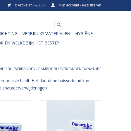
0 Artikelen - €0,00
Mijn account / Registreren
RICHTING
VERBRUIKSMATERIALEN
HYGIËNE
R EN WELKE ZIJN HET BESTE?
AND
/
BUISVERBANDEN
/
BAMBOE BUISVERBANDEN DANATUBE
compressie biedt. Het danatube buisverband kan
na spataderverwijderingen.
 buisverband van
Het elastische buisverband van
elastisch buis of
Danatube is een elastisch buis of
, gemaakt van
tubeverband, gemaakt van
ichte steun en
bamboe, dat lichte steun en
dt. Het danatube
compressie biedt. Het danatube