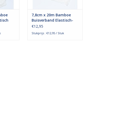
NKELWAGEN
TOEVOEGEN AAN WINKELWAGEN
mboe
7,8cm x 20m Bamboe
tisch
Buisverband Elastisch-
fd
Hoofd, Knie en Dij
€12,95
k
Stukprijs : €12,95 / Stuk