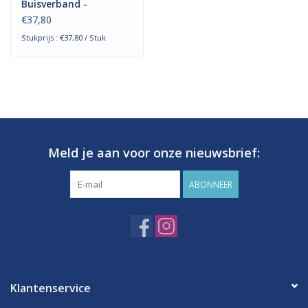
Buisverband -
Bovenlichaam
€37,80
Stukprijs : €37,80 / Stuk
Meld je aan voor onze nieuwsbrief:
ABONNEER
Klantenservice