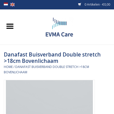
0 Artikelen - €0,00
Home
Verbandmiddelen
Danafast Buisverband Double stretch
Borstvoeding
>18cm Bovenlichaam
HOME
/
DANAFAST BUISVERBAND DOUBLE STRETCH >18CM
Voeding
BOVENLICHAAM
MiniONE Button
Praktijkinrichting
Verbruiksmaterialen