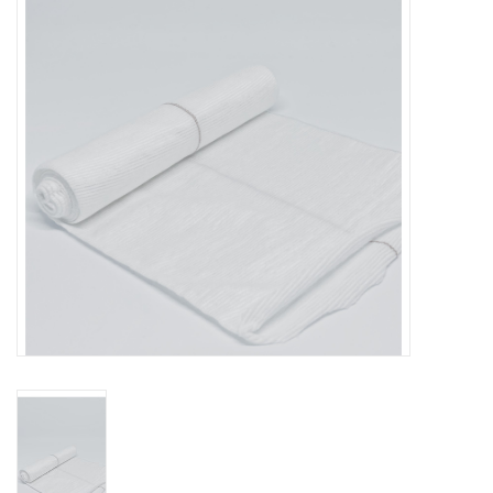
Hygiëne
Verzorging & Beauty
KNO
Merken
Waterdichte pleisters:
wanneer kies je ervoor en
welke zijn het beste?